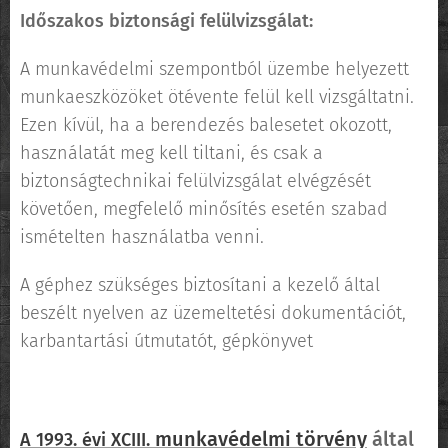
Időszakos biztonsági felülvizsgálat:
A munkavédelmi szempontból üzembe helyezett
munkaeszközöket ötévente felül kell vizsgáltatni.
Ezen kívül, ha a berendezés balesetet okozott,
használatát meg kell tiltani, és csak a
biztonságtechnikai felülvizsgálat elvégzését
követően, megfelelő minősítés esetén szabad
ismételten használatba venni.
A géphez szükséges biztosítani a kezelő által
beszélt nyelven az üzemeltetési dokumentációt,
karbantartási útmutatót, gépkönyvet
munkavédelmi törvény
által
A
1993. évi XCIII.