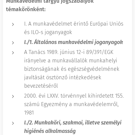
Munkavédelmi tárgyú jogszabályok
témakörönként:
I. A munkavédelmet érintő Európai Uniós
és ILO-s joganyagok
I./1. Általános munkavédelmi joganyagok
A Tanács 1989. június 12-i 89/391/EGK
irányelve a munkavállalók munkahelyi
biztonságának és egészségvédelmének
javítását ösztönző intézkedések
bevezetéséről
2000. évi LXXV. törvénnyel kihirdetett 155.
számú Egyezmény a munkavédelemről,
1981
I./2. Munkaköri, szakmai, illetve személyi
higiénés alkalmasság