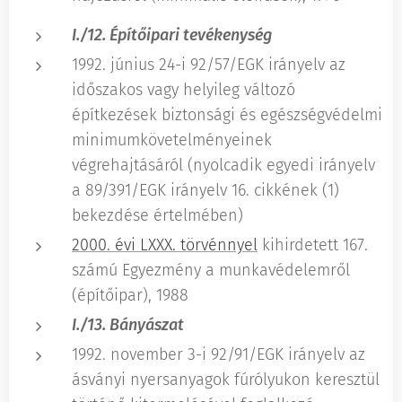
I./12. Építőipari tevékenység
1992. június 24-i 92/57/EGK irányelv az
időszakos vagy helyileg változó
építkezések biztonsági és egészségvédelmi
minimumkövetelményeinek
végrehajtásáról (nyolcadik egyedi irányelv
a 89/391/EGK irányelv 16. cikkének (1)
bekezdése értelmében)
2000. évi LXXX. törvénnyel
kihirdetett 167.
számú Egyezmény a munkavédelemről
(építőipar), 1988
I./13. Bányászat
1992. november 3-i 92/91/EGK irányelv az
ásványi nyersanyagok fúrólyukon keresztül