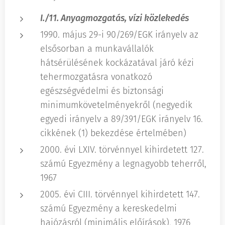
I./11. Anyagmozgatás, vízi közlekedés
1990. május 29-i 90/269/EGK irányelv az
elsősorban a munkavállalók
hátsérülésének kockázatával járó kézi
tehermozgatásra vonatkozó
egészségvédelmi és biztonsági
minimumkövetelményekről (negyedik
egyedi irányelv a 89/391/EGK irányelv 16.
cikkének (1) bekezdése értelmében)
2000. évi LXIV. törvénnyel kihirdetett 127.
számú Egyezmény a legnagyobb teherről,
1967
2005. évi CIII. törvénnyel kihirdetett 147.
számú Egyezmény a kereskedelmi
hajózásról (minimális előírások), 1976