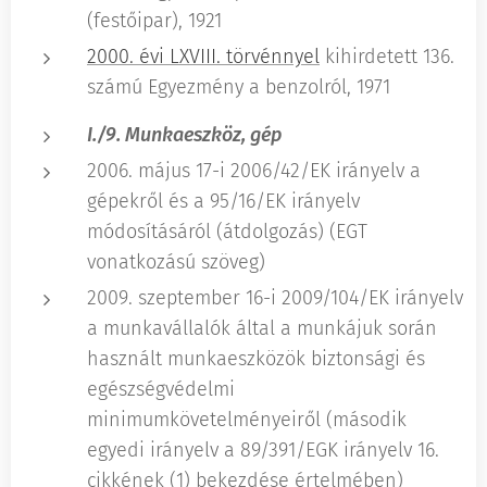
(festőipar), 1921
2000. évi LXVIII. törvénnyel
kihirdetett 136.
számú Egyezmény a benzolról, 1971
I./9. Munkaeszköz, gép
2006. május 17-i 2006/42/EK irányelv a
gépekről és a 95/16/EK irányelv
módosításáról (átdolgozás) (EGT
vonatkozású szöveg)
2009. szeptember 16-i 2009/104/EK irányelv
a munkavállalók által a munkájuk során
használt munkaeszközök biztonsági és
egészségvédelmi
minimumkövetelményeiről (második
egyedi irányelv a 89/391/EGK irányelv 16.
cikkének (1) bekezdése értelmében)