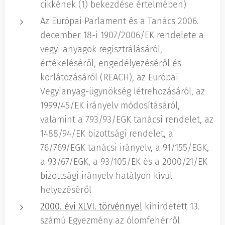
cikkének (1) bekezdése értelmében)
Az Európai Parlament és a Tanács 2006.
december 18-i 1907/2006/EK rendelete a
vegyi anyagok regisztrálásáról,
értékeléséről, engedélyezéséről és
korlátozásáról (REACH), az Európai
Vegyianyag-ügynökség létrehozásáról, az
1999/45/EK irányelv módosításáról,
valamint a 793/93/EGK tanácsi rendelet, az
1488/94/EK bizottsági rendelet, a
76/769/EGK tanácsi irányelv, a 91/155/EGK,
a 93/67/EGK, a 93/105/EK és a 2000/21/EK
bizottsági irányelv hatályon kívül
helyezéséről
2000. évi XLVI. törvénnyel
kihirdetett 13.
számú Egyezmény az ólomfehérről