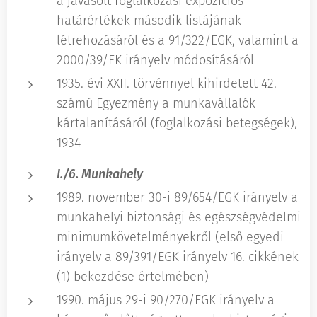
a javasolt foglalkozási expozíciós
határértékek második listájának
létrehozásáról és a 91/322/EGK, valamint a
2000/39/EK irányelv módosításáról
1935. évi XXII. törvénnyel kihirdetett 42.
számú Egyezmény a munkavállalók
kártalanításáról (foglalkozási betegségek),
1934
I./6. Munkahely
1989. november 30-i 89/654/EGK irányelv a
munkahelyi biztonsági és egészségvédelmi
minimumkövetelményekről (első egyedi
irányelv a 89/391/EGK irányelv 16. cikkének
(1) bekezdése értelmében)
1990. május 29-i 90/270/EGK irányelv a