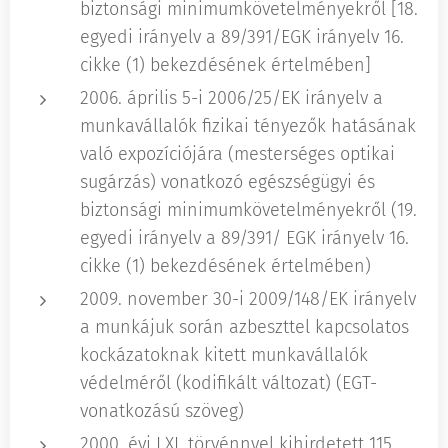
biztonsági minimumkövetelményekről [18.
egyedi irányelv a 89/391/EGK irányelv 16.
cikke (1) bekezdésének értelmében]
2006. április 5-i 2006/25/EK irányelv a
munkavállalók fizikai tényezők hatásának
való expozíciójára (mesterséges optikai
sugárzás) vonatkozó egészségügyi és
biztonsági minimumkövetelményekről (19.
egyedi irányelv a 89/391/ EGK irányelv 16.
cikke (1) bekezdésének értelmében)
2009. november 30-i 2009/148/EK irányelv
a munkájuk során azbeszttel kapcsolatos
kockázatoknak kitett munkavállalók
védelméről (kodifikált változat) (EGT-
vonatkozású szöveg)
2000. évi LXI. törvénnyel kihirdetett 115.