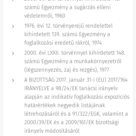
számú Egyezmény a sugárzás elleni
védelemről, 1960
1976. évi 12. törvényerejű rendelettel
kihirdetett 139. számú Egyezmény a
foglalkozási eredetű rákról, 1974
2000. évi LXXII. törvénnyel kihirdetett 148.
számú Egyezmény a munkakörnyezetről
(légszennyezés, zaj és rezgés), 1977
A BIZOTTSÁG 2017. január 31-i (EU) 2017/164
IRÁNYELVE a 98/24/EK tanácsi irányelv
alapján az indikatív foglalkozási expozíciós
határértékek negyedik listájának
létrehozásáról és a 91/322/EGK, valamint a
2000/39/EK és a 2009/161/EK bizottsági
irányelv módosításáról