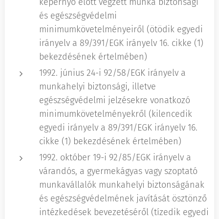
képernyő előtt végzett munka biztonsági
és egészségvédelmi
minimumkövetelményeiről (ötödik egyedi
irányelv a 89/391/EGK irányelv 16. cikke (1)
bekezdésének értelmében)
1992. június 24-i 92/58/EGK irányelv a
munkahelyi biztonsági, illetve
egészségvédelmi jelzésekre vonatkozó
minimumkövetelményekről (kilencedik
egyedi irányelv a 89/391/EGK irányelv 16.
cikke (1) bekezdésének értelmében)
1992. október 19-i 92/85/EGK irányelv a
várandós, a gyermekágyas vagy szoptató
munkavállalók munkahelyi biztonságának
és egészségvédelmének javítását ösztönző
intézkedések bevezetéséről (tízedik egyedi