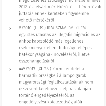
megőrzéséhez szükséges munkabéremelés
2012. évi elvárt mértékéről és a béren kívüli
juttatás ennek keretében figyelembe
vehető mértékéről
8/2010. (II. 19.) IRM-SZMM-PM-KHEM
együttes utasítás az illegális migráció és az
ahhoz kapcsolódó más jogellenes
cselekmények elleni hatósági fellépés
hatékonyságának növeléséről, illetve
összehangolásáról
445/2013. (XI. 28.) Korm. rendelet a
harmadik országbeli állampolgárok
magyarországi foglalkoztatásának nem
összevont kérelmezési eljárás alapján
történő engedélyezéséről, az
engedélyezési kötelezettség alóli