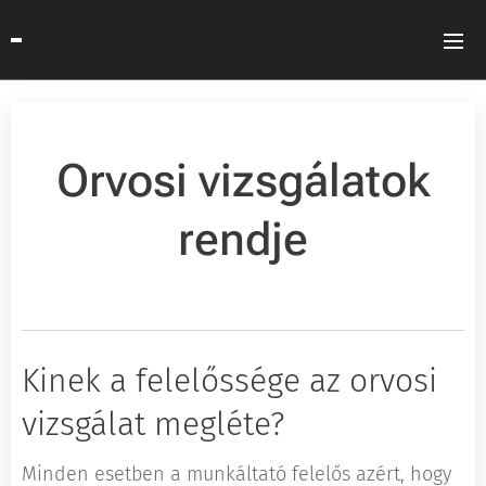
Orvosi vizsgálatok
rendje
Kinek a felelőssége az orvosi
vizsgálat megléte?
Minden esetben a munkáltató felelős azért, hogy