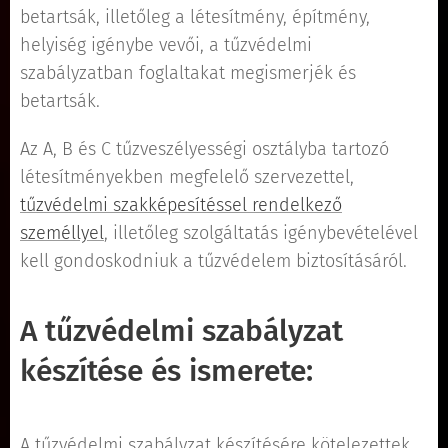
betartsák, illetőleg a létesítmény, építmény,
helyiség igénybe vevői, a tűzvédelmi
szabályzatban foglaltakat megismerjék és
betartsák.
Az A, B és C tűzveszélyességi osztályba tartozó
létesítményekben megfelelő szervezettel,
tűzvédelmi szakképesítéssel rendelkező
személlyel
, illetőleg szolgáltatás igénybevételével
kell gondoskodniuk a tűzvédelem biztosításáról.
A tűzvédelmi szabályzat
készítése és ismerete:
A tűzvédelmi szabályzat készítésére kötelezettek,