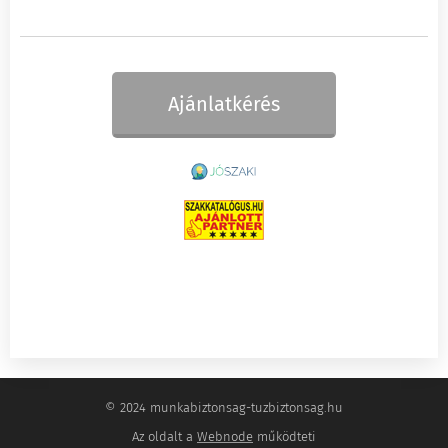
Ajánlatkérés
© 2024 munkabiztonsag-tuzbiztonsag.hu
Az oldalt a
Webnode
működteti