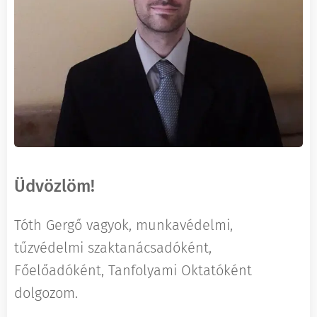
Üdvözlöm!
Tóth Gergő vagyok, munkavédelmi,
tűzvédelmi szaktanácsadóként,
Főelőadóként, Tanfolyami Oktatóként
dolgozom.