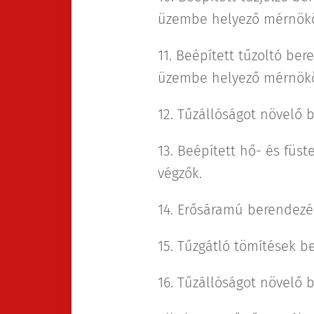
üzembe helyező mérnök
11. Beépített tűzoltó ber
üzembe helyező mérnök
12. Tűzállóságot növelő 
13. Beépített hő- és füste
végzők.
14. Erősáramú berendezés
15. Tűzgátló tömítések be
16. Tűzállóságot növelő 