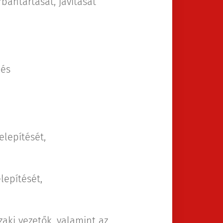
rbantartását, javítását
 és
elepítését,
lepítését,
zaki vezetők, valamint az