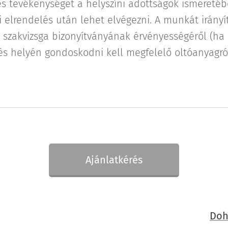
es tevékenységet a helyszíni adottságok ismereté
eli elrendelés után lehet elvégezni. A munkát irán
szakvizsga bizonyítványának érvényességéről (ha
s helyén gondoskodni kell megfelelő oltóanyagró
Ajánlatkérés
Doh