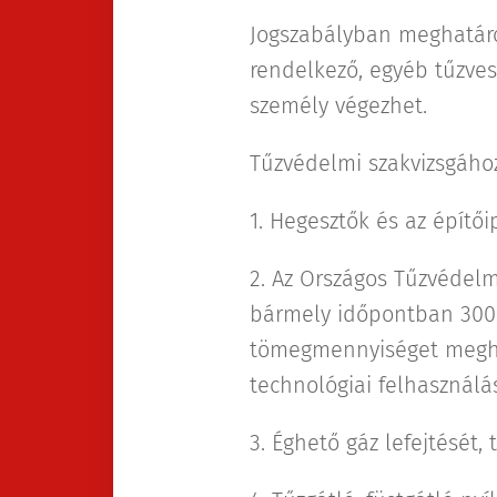
Jogszabályban meghatáro
rendelkező, egyéb tűzves
személy végezhet.
Tűzvédelmi szakvizsgához 
1. Hegesztők és az építői
2. Az Országos Tűzvédelm
bármely időpontban 300
tömegmennyiséget meghal
technológiai felhasználá
3. Éghető gáz lefejtését,