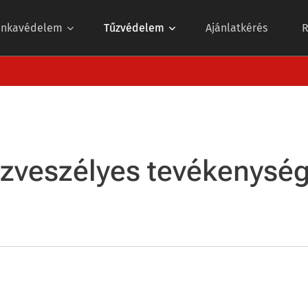
nkavédelem
Tűzvédelem
Ajánlatkérés
R
zveszélyes tevékenysé