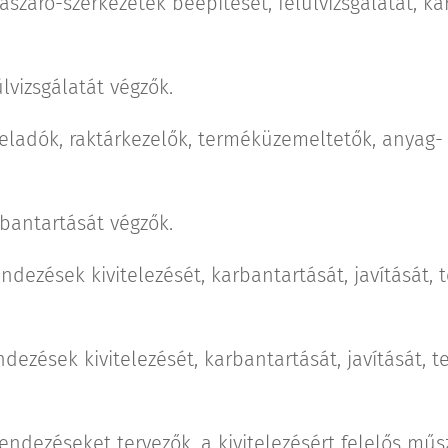
lászáró-szerkezetek beépítését, felülvizsgálatát, ka
ülvizsgálatát végzők.
t eladók, raktárkezelők, terméküzemeltetők, anyag-
rbantartását végzők.
ndezések kivitelezését, karbantartását, javítását, t
dezések kivitelezését, karbantartását, javítását, te
rendezéseket tervezők, a kivitelezésért felelős műs