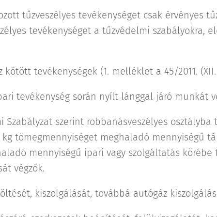
zott tűzveszélyes tevékenységet csak érvényes tű
zélyes tevékenységet a tűzvédelmi szabályokra, elő
kötött tevékenységek (1. melléklet a 45/2011. (XII.
pari tevékenység során nyílt lánggal járó munkát v
i Szabályzat szerint robbanásveszélyes osztályba
 kg tömegmennyiséget meghaladó mennyiségű táro
adó mennyiségű ipari vagy szolgáltatás körébe t
sát végzők.
 töltését, kiszolgálását, továbbá autógáz kiszolgálás