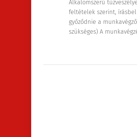
Alkalomszerű tűzveszély
feltételek szerint, írásb
győződnie a munkavégző 
szükséges) A munkavégzé