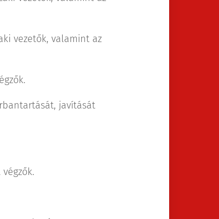
aki vezetők, valamint az
égzők.
rbantartását, javítását
t végzők.