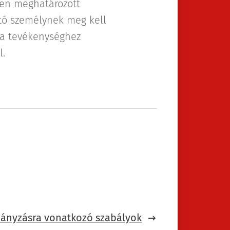
ben meghatározott
yító személynek meg kell
 a tevékenységhez
l.
ányzásra vonatkozó szabályok