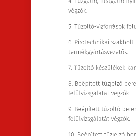
4. Tűzgátló, füstgátló nyí
végzők.
5. Tűzoltó-vízforrások fel
6. Pirotechnikai szakbol
termékgyártásvezetők.
7. Tűzoltó készülékek ka
8. Beépített tűzjelző bere
felülvizsgálatát végzők.
9. Beépített tűzoltó beren
felülvizsgálatát végzők.
10. Beépített tűzjelző be