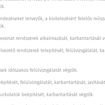
ök.
endezéseket tervezők, a kivitelezésért felelős műsz
ök.
bevonat rendszerek alkalmazását, karbantartását v
lvezető rendszerek telepítését, felülvizsgálatát, ka
ek időszakos felülvizsgálatát végzők.
építését, felülvizsgálatát, karbantartását, javításá
burkolatok beépítését, karbantartását végzők.