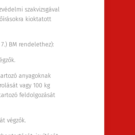
zvédelmi szakvizsgával
írásokra kioktatott
 7.) BM rendelethez):
égzők.
 tartozó anyagoknak
lását vagy 100 kg
artozó feldolgozását
át végzők.