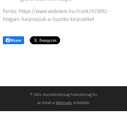
forrás: https://www.vedelem.hu/hirek/0/3892-
hogyan-hasznaljuk-a-tuzolto-keszuleket
Share
© 2024 munkabiztonsag-tuzbiztonsag.hu
Az oldalt a
Webnode
működteti
Készítsd el weboldaladat ingyen!