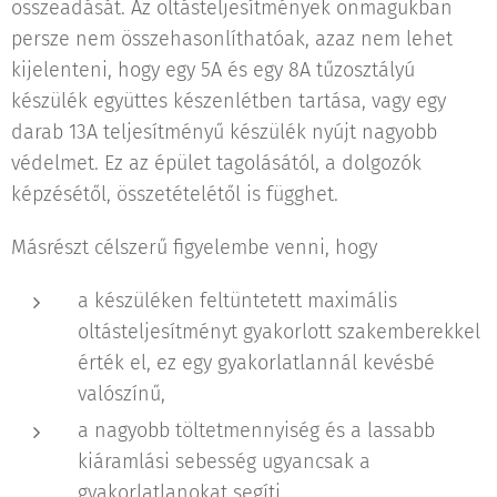
összeadását. Az oltásteljesítmények önmagukban
persze nem összehasonlíthatóak, azaz nem lehet
kijelenteni, hogy egy 5A és egy 8A tűzosztályú
készülék együttes készenlétben tartása, vagy egy
darab 13A teljesítményű készülék nyújt nagyobb
védelmet. Ez az épület tagolásától, a dolgozók
képzésétől, összetételétől is függhet.
Másrészt célszerű figyelembe venni, hogy
a készüléken feltüntetett maximális
oltásteljesítményt gyakorlott szakemberekkel
érték el, ez egy gyakorlatlannál kevésbé
valószínű,
a nagyobb töltetmennyiség és a lassabb
kiáramlási sebesség ugyancsak a
gyakorlatlanokat segíti.