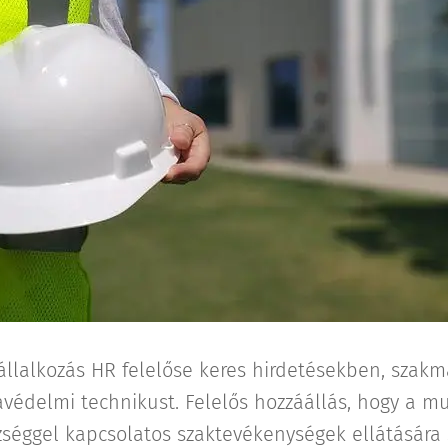
állalkozás HR felelőse keres hirdetésekben, szakm
édelmi technikust. Felelős hozzáállás, hogy a m
zséggel kapcsolatos szaktevékenységek ellátására