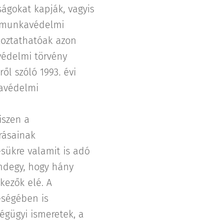
gokat kapják, vagyis
a munkavédelmi
koztathatóak azon
édelmi törvény
ől szóló 1993. évi
kavédelmi
iszen a
rásainak
ésükre valamit is adó
ndegy, hogy hány
tkezők elé. A
eségében is
égügyi ismeretek, a