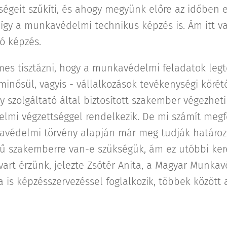
ségeit szűkíti, és ahogy megyünk előre az időben e
 így a munkavédelmi technikus képzés is. Ám itt v
ó képzés.
mes tisztázni, hogy a munkavédelmi feladatok le
nősül, vagyis - vállalkozások tevékenységi körétő
 szolgáltató által biztosított szakember végezheti 
mi végzettséggel rendelkezik. De mi számít megf
édelmi törvény alapján már meg tudják határozni
ű szakemberre van-e szükségük, ám ez utóbbi ker
vart érzünk, jelezte Zsótér Anita, a Magyar Munk
a is képzésszervezéssel foglalkozik, többek között a