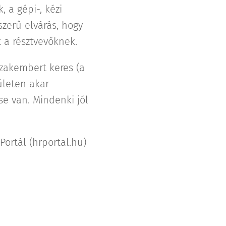
 a gépi-, kézi
szerű elvárás, hogy
t a résztvevőknek.
szakembert keres (a
ületen akar
e van. Mindenki jól
Portál (hrportal.hu)