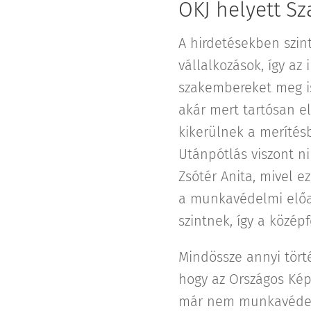
OKJ helyett S
A hirdetésekben szi
vállalkozások, így a
szakembereket meg is
akár mert tartósan e
kikerülnek a merítésb
Utánpótlás viszont ni
Zsótér Anita, mivel 
a munkavédelmi előad
szintnek, így a közé
Mindössze annyi törté
hogy az Országos Képz
már nem munkavédelm