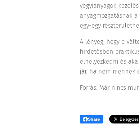
vegyianyagok kezelés
anyagmozgatásnak a bi
egy-egy részterülethe
A lényeg, hogy e vált
hirdetésben praktikus
elhelyezkedni és aká
jár, ha nem mennek e
Forrás: Már nincs mun
Share