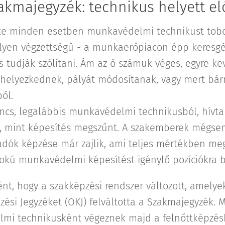
zakmajegyzék: technikus helyett e
nte minden esetben munkavédelmi technikust tob
z ilyen végzettségű - a munkaerőpiacon épp keresgé
 tudják szólítani. Ám az ő számuk véges, egyre ke
lhelyezkednek, pályát módosítanak, vagy mert bá
ől.
ncs, legalábbis munkavédelmi technikusból, hívta 
ez, mint képesítés megszűnt. A szakemberek mégsem
ók képzése már zajlik, ami teljes mértékben meg
pfokú munkavédelmi képesítést igénylő pozíciókra b
nt, hogy a szakképzési rendszer változott, amelyekn
ési Jegyzéket (OKJ) felváltotta a Szakmajegyzék. 
i technikusként végeznek majd a felnőttképzésb