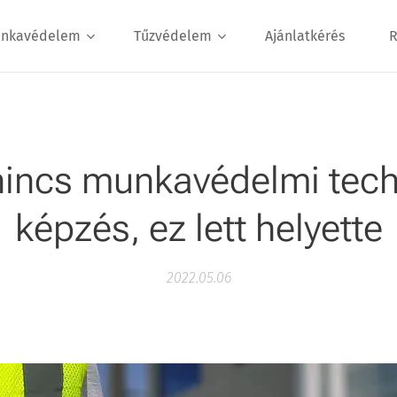
nkavédelem
Tűzvédelem
Ajánlatkérés
R
nincs munkavédelmi tech
képzés, ez lett helyette
2022.05.06