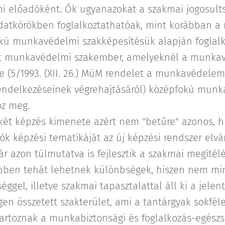
előadóként. Ők ugyanazokat a szakmai jogosultsá
datkörökben foglalkoztathatóak, mint korábban 
okú munkavédelmi szakképesítésük alapján foglal
t munkavédelmi szakember, amelyeknél a munkav
e (5/1993. (XII. 26.) MüM rendelet a munkavédelemr
 rendelkezéseinek végrehajtásáról) középfokú mun
oz meg.
 két képzés kimenete azért nem "betűre" azonos, h
 képzési tematikáját az új képzési rendszer elvá
r azon túlmutatva is fejlesztik a szakmai megítél
bben tehát lehetnek különbségek, hiszen nem mi
éggel, illetve szakmai tapasztalattal áll ki a jelen
n összetett szakterület, ami a tantárgyak sokfél
artoznak a munkabiztonsági és foglalkozás-egészs