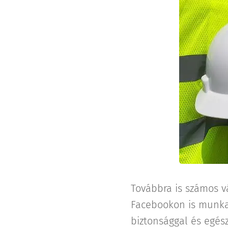
Továbbra is számos v
Facebookon is munkav
biztonsággal és egés