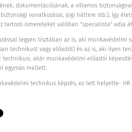
ének, dokumentációjának, a villamos biztonságnak,
ztonsági vonatkozásai, jogi háttere stb.), így élet
z tartozó ismereteket valóban "specialista" adja á
ozással legyen tisztában az is, aki munkavédelmi 
an technikust vagy előadót) és az is, aki ilyen ter
r technikusi, akár munkavédelmi előadói képesítés
l egymás mellett.
kavédelmi technikus képzés, ez lett helyette- HR 