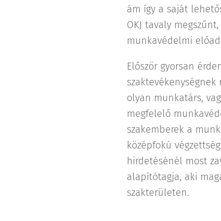
ám így a saját lehető
OKJ tavaly megszűnt,
munkavédelmi előad
Először gyorsan érde
szaktevékenységnek mi
olyan munkatárs, vagy
megfelelő munkavédel
szakemberek a munkav
középfokú végzettség
hirdetésénél most za
alapítótagja, aki mag
szakterületen.