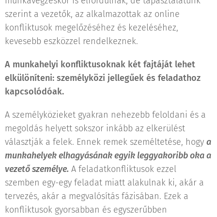
munkavégzéskor is elfordulnak, de tapasztalatunk
szerint a vezetők, az alkalmazottak az online
konfliktusok megelőzéséhez és kezeléséhez,
kevesebb eszközzel rendelkeznek.
A munkahelyi konfliktusoknak két fajtáját lehet
elkülöníteni: személyközi jellegűek és feladathoz
kapcsolódóak.
A személyközieket gyakran nehezebb feloldani és a
megoldás helyett sokszor inkább az elkerülést
választják a felek. Ennek remek személtetése, hogy
a
munkahelyek elhagyásának egyik leggyakoribb oka a
vezető személye.
A feladatkonfliktusok ezzel
szemben egy-egy feladat miatt alakulnak ki, akár a
tervezés, akár a megvalósítás fázisában. Ezek a
konfliktusok gyorsabban és egyszerűbben