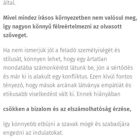
által.
Mivel mindez írásos környezetben nem valósul meg,
így nagyon könnyű félreértelmezni az olvasott
szöveget.
Ha nem ismerjük jól a feladó személyiségét és
stílusát, könnyen lehet, hogy egy ártatlan
mondatába számonkérést látunk be, jön a sértődés
és már ki is alakult egy konfliktus. Ezen kívül fontos
tényező, hogy mások arcának látványa empátiát és
etikusabb viselkedést vált ki. Ennek hiányában
csökken a bizalom és az elszámolhatóság érzése,
így könnyebb elbújni a szavak mögé és szabadjára
engedni az indulatokat.