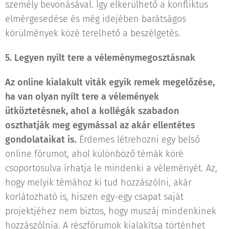
személy bevonásával. Így elkerülhető a konfliktus
elmérgesedése és még idejében barátságos
körülmények közé terelhető a beszélgetés.
5. Legyen nyílt tere a véleménymegosztásnak
Az online kialakult viták egyik remek megelőzése,
ha van olyan nyílt tere a vélemények
ütköztetésnek, ahol a kollégák szabadon
oszthatják meg egymással az akár ellentétes
gondolataikat is.
Érdemes létrehozni egy belső
online fórumot, ahol különböző témák köré
csoportosulva írhatja le mindenki a véleményét. Az,
hogy melyik témához ki tud hozzászólni, akár
korlátozható is, hiszen egy-egy csapat saját
projektjéhez nem biztos, hogy muszáj mindenkinek
hozzászólnia. A részfórumok kialakítsa történhet