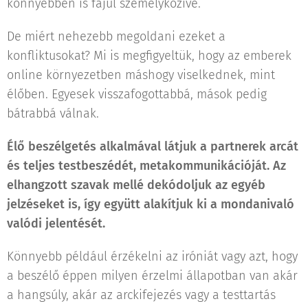
könnyebben is fajul személyközivé.
De miért nehezebb megoldani ezeket a
konfliktusokat? Mi is megfigyeltük, hogy az emberek
online környezetben máshogy viselkednek, mint
élőben. Egyesek visszafogottabbá, mások pedig
bátrabbá válnak.
Élő beszélgetés alkalmával látjuk a partnerek arcát
és teljes testbeszédét, metakommunikációját. Az
elhangzott szavak mellé dekódoljuk az egyéb
jelzéseket is, így együtt alakítjuk ki a mondanivaló
valódi jelentését.
Könnyebb például érzékelni az iróniát vagy azt, hogy
a beszélő éppen milyen érzelmi állapotban van akár
a hangsúly, akár az arckifejezés vagy a testtartás