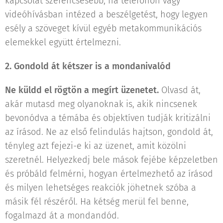
kapcsolat szerencsésebb, ha telefonon vagy
videóhívásban intézed a beszélgetést, hogy legyen
esély a szöveget kívül egyéb metakommunikációs
elemekkel együtt értelmezni.
2. Gondold át kétszer is a mondanivalód
Ne küldd el rögtön a megírt üzenetet.
Olvasd át,
akár mutasd meg olyanoknak is, akik nincsenek
bevonódva a témába és objektíven tudják kritizálni
az írásod. Ne az első felindulás hajtson, gondold át,
tényleg azt fejezi-e ki az üzenet, amit közölni
szeretnél. Helyezkedj bele mások fejébe képzeletben
és próbáld felmérni, hogyan értelmezhető az írásod
és milyen lehetséges reakciók jöhetnek szóba a
másik fél részéről. Ha kétség merül fel benne,
fogalmazd át a mondandód.