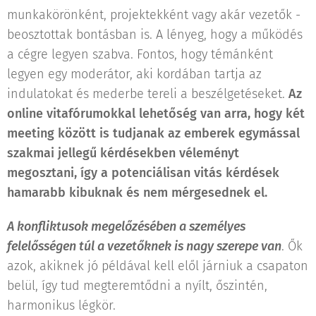
munkakörönként, projektekként vagy akár vezetők -
beosztottak bontásban is. A lényeg, hogy a működés
a cégre legyen szabva. Fontos, hogy témánként
legyen egy moderátor, aki kordában tartja az
indulatokat és mederbe tereli a beszélgetéseket.
Az
online vitafórumokkal lehetőség van arra, hogy két
meeting között is tudjanak az emberek egymással
szakmai jellegű kérdésekben véleményt
megosztani, így a potenciálisan vitás kérdések
hamarabb kibuknak és nem mérgesednek el.
A konfliktusok megelőzésében a személyes
felelősségen túl a vezetőknek is nagy szerepe van
. Ők
azok, akiknek jó példával kell elől járniuk a csapaton
belül, így tud megteremtődni a nyílt, őszintén,
harmonikus légkör.